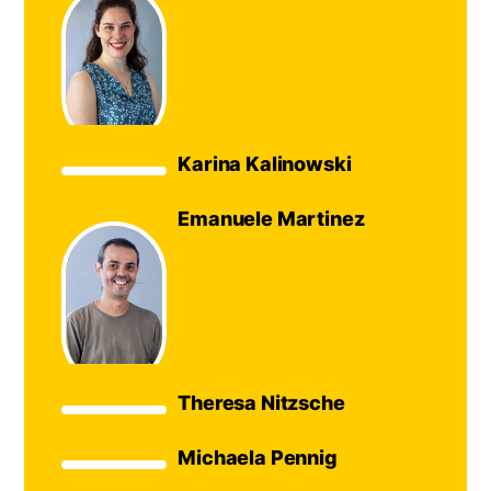
©
Foto:
Hanne
Brandt
Karina Kalinowski
Emanuele Martinez
©
Foto:
Hanne
Brandt
Theresa Nitzsche
Michaela Pennig