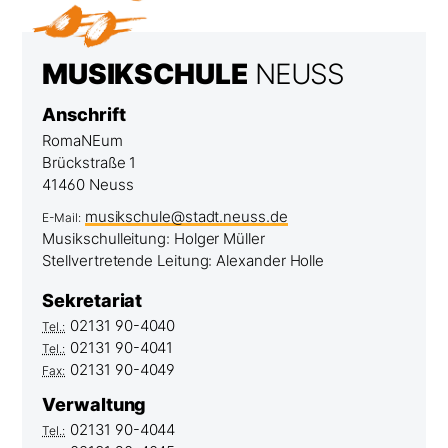
Kontakt
DER STADT
MUSIKSCHULE
NEUSS
Anschrift
RomaNEum
Brückstraße 1
41460 Neuss
musikschule@stadt.neuss.de
E-Mail:
Musikschulleitung: Holger Müller
Stellvertretende Leitung: Alexander Holle
Sekretariat
02131 90-4040
Tel.:
02131 90-4041
Tel.:
02131 90-4049
Fax:
Verwaltung
02131 90-4044
Tel.: