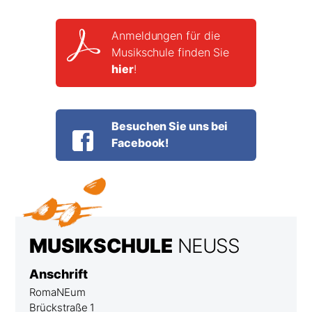
Anmeldungen für die
Musikschule finden Sie
hier
!
Besuchen Sie uns bei
Facebook!
Kontakt
DER STADT
MUSIKSCHULE
NEUSS
Anschrift
RomaNEum
Brückstraße 1